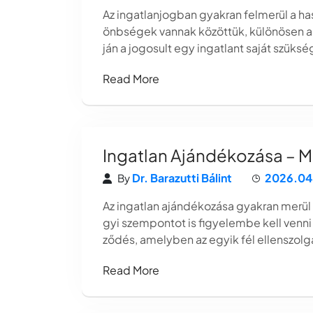
Az ingatlanjogban gyakran felmerül a ha
önbségek vannak közöttük, különösen a j
ján a jogosult egy ingatlant saját szüks
Read More
Ingatlan Ajándékozása – Mi
Dr. Barazutti Bálint
2026.04
By
Az ingatlan ajándékozása gyakran merül 
gyi szempontot is figyelembe kell venni
ződés, amelyben az egyik fél ellenszolgá
Read More