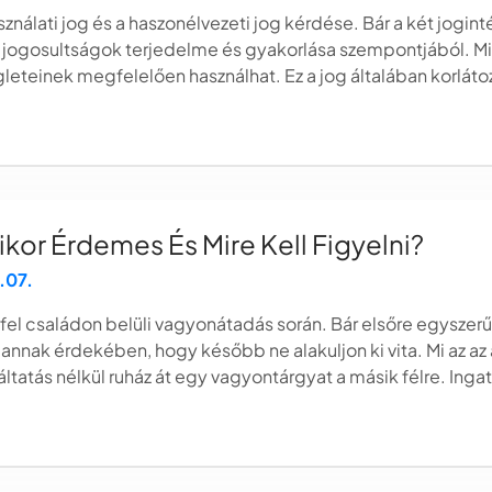
sználati jog és a haszonélvezeti jog kérdése. Bár a két jogi
ogosultságok terjedelme és gyakorlása szempontjából. Mi az 
égleteinek megfelelően használhat. Ez a jog általában korláto
kor Érdemes És Mire Kell Figyelni?
.07.
fel családon belüli vagyonátadás során. Bár elsőre egyszer
 annak érdekében, hogy később ne alakuljon ki vita. Mi az a
ltatás nélkül ruház át egy vagyontárgyat a másik félre. Ingat