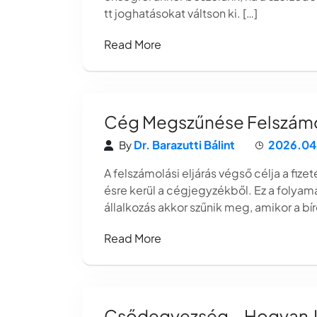
tt joghatásokat váltson ki. […]
Read More
Cég Megszűnése Felszámolá
Dr. Barazutti Bálint
2026.04
By
A felszámolási eljárás végső célja a fiz
ésre kerül a cégjegyzékből. Ez a folyam
állalkozás akkor szűnik meg, amikor a bír
Read More
Csődegyezség – Hogyan Jö