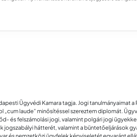
Budapesti Ügyvédi Kamara tagja. Jogi tanulmányaimat 
ol „cum laude” minősítéssel szereztem diplomát. Üg
őd- és felszámolási jogi, valamint polgári jogi ügyek
yek jogszabályi hátterét, valamint a büntetőeljárások 
ar és nemzetközi ügyfelek képviseletét egyaránt ellá