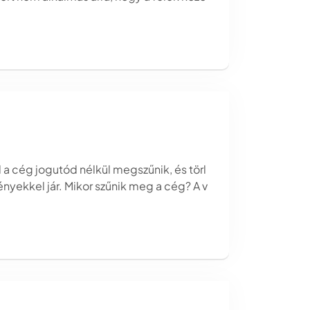
l a cég jogutód nélkül megszűnik, és törl
nyekkel jár. Mikor szűnik meg a cég? A v