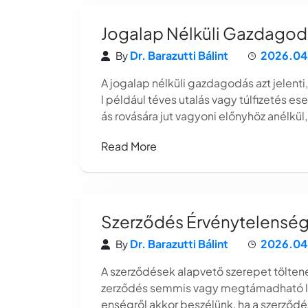
Jogalap Nélküli Gazdagodás
Dr. Barazutti Bálint
2026.04
By
A jogalap nélküli gazdagodás azt jelenti,
l például téves utalás vagy túlfizetés e
ás rovására jut vagyoni előnyhöz anélkül,
Read More
Szerződés Érvénytelensé
Dr. Barazutti Bálint
2026.04
By
A szerződések alapvető szerepet tölte
zerződés semmis vagy megtámadható leh
enségről akkor beszélünk, ha a szerződé