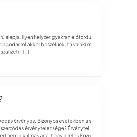
rű alapja. Ilyen helyzet gyakran előfordu
azdagodásról akkor beszélünk, ha valaki m
szafizetni […]
?
podás érvényes. Bizonyos esetekben a s
 szerződés érvénytelensége? Érvénytel
rt nem alkalmas arra, hogy a felek közö