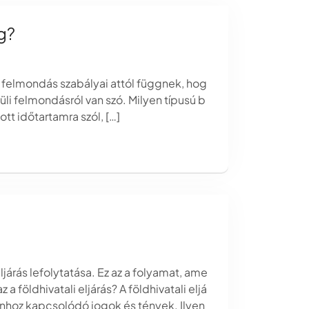
g?
 felmondás szabályai attól függnek, hog
vüli felmondásról van szó. Milyen típusú b
tt időtartamra szól, […]
árás lefolytatása. Ez az a folyamat, ame
a földhivatali eljárás? A földhivatali eljá
lanhoz kapcsolódó jogok és tények. Ilyen