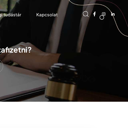
gi tudástár
Kapcsolat
afizetni?