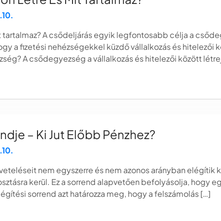
.10.
t tartalmaz? A csődeljárás egyik legfontosabb célja a cs
gy a fizetési nehézségekkel küzdő vállalkozás és hitelezői 
ezség? A csődegyezség a vállalkozás és hitelezői között lét
endje – Ki Jut Előbb Pénzhez?
.10.
öveteléseit nem egyszerre és nem azonos arányban elégítik k
sztásra kerül. Ez a sorrend alapvetően befolyásolja, hogy egy
elégítési sorrend azt határozza meg, hogy a felszámolás […]