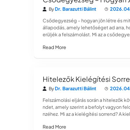
Dr. Barazutti Bálint
2026.04
By
Csődegyezség – hogyan jön létre és mi
állapodás, amely lehetőséget ad arra, ho
erüljék a felszámolást. Mi az a csődegy
Read More
Hitelezők Kielégítési Sorr
Dr. Barazutti Bálint
2026.04
By
Felszámolási eljárás során a hitelezők k
ndet, amely szerint a befolyt vagyon felo
nzéhez. Mi az a kielégítési sorrend? A ki
Read More