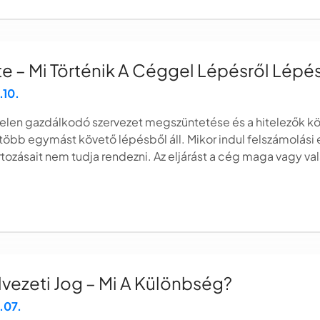
te – Mi Történik A Céggel Lépésről Lépé
.10.
éptelen gazdálkodó szervezet megszüntetése és a hitelezők kö
öbb egymást követő lépésből áll. Mikor indul felszámolási el
artozásait nem tudja rendezni. Az eljárást a cég maga vagy v
lvezeti Jog – Mi A Különbség?
.07.