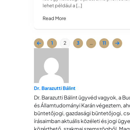
lehet például a […]
Read More
1
2
3
…
11
Dr. Barazutti Bálint
Dr. Barazutti Bálint ügyvéd vagyok, a 
és Államtudományi Karán végeztem, ah
büntetőjogi, gazdasági büntetőjogi, cs
írásaimban aktuális közéleti és jogi üg
közérthető, szakmai szemszögből. Magy