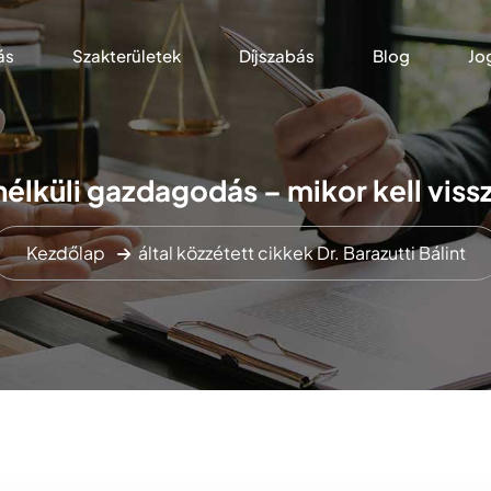
ás
Szakterületek
Díjszabás
Blog
Jo
nélküli gazdagodás – mikor kell vissz
Kezdőlap
által közzétett cikkek Dr. Barazutti Bálint