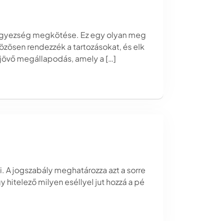
ődegyezség megkötése. Ez egy olyan meg
közösen rendezzék a tartozásokat, és elk
rejövő megállapodás, amely a […]
i. A jogszabály meghatározza azt a sorre
 hitelező milyen eséllyel jut hozzá a pé