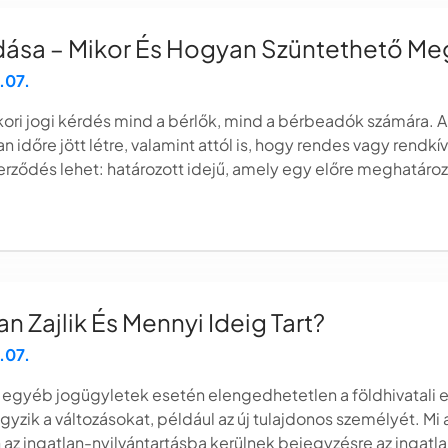
dása – Mikor És Hogyan Szüntethető Me
.07.
ori jogi kérdés mind a bérlők, mind a bérbeadók számára. A
n időre jött létre, valamint attól is, hogy rendes vagy rendkí
zerződés lehet: határozott idejű, amely egy előre meghatározo
an Zajlik És Mennyi Ideig Tart?
.07.
egyéb jogügyletek esetén elengedhetetlen a földhivatali elj
yzik a változásokat, például az új tulajdonos személyét. Mi az 
n az ingatlan-nyilvántartásba kerülnek bejegyzésre az ingat