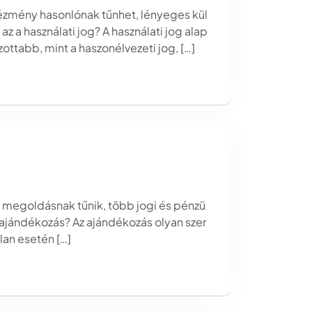
ntézmény hasonlónak tűnhet, lényeges kül
a használati jog? A használati jog alap
zottabb, mint a haszonélvezeti jog, […]
ű megoldásnak tűnik, több jogi és pénzü
z ajándékozás? Az ajándékozás olyan szer
lan esetén […]