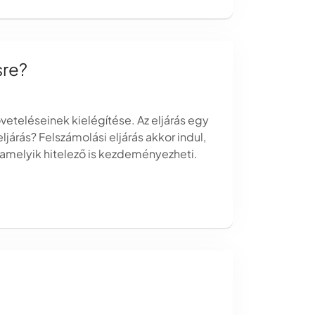
sre?
veteléseinek kielégítése. Az eljárás egy
járás? Felszámolási eljárás akkor indul,
alamelyik hitelező is kezdeményezheti.