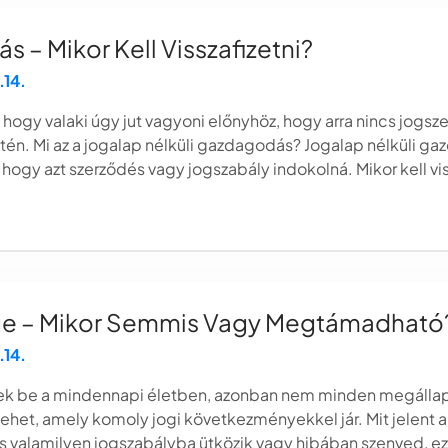
 – Mikor Kell Visszafizetni?
.14.
 hogy valaki úgy jut vagyoni előnyhöz, hogy arra nincs jogsze
setén. Mi az a jogalap nélküli gazdagodás? Jogalap nélküli g
 hogy azt szerződés vagy jogszabály indokolná. Mikor kell vis
ge – Mikor Semmis Vagy Megtámadható
.14.
nek be a mindennapi életben, azonban nem minden megálla
et, amely komoly jogi következményekkel jár. Mit jelent a
s valamilyen jogszabályba ütközik vagy hibában szenved, ezé