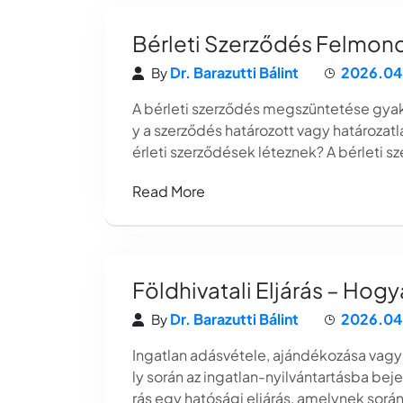
Bérleti Szerződés Felmon
Dr. Barazutti Bálint
2026.04
By
A bérleti szerződés megszüntetése gyak
y a szerződés határozott vagy határozatla
érleti szerződések léteznek? A bérleti s
Read More
Földhivatali Eljárás – Hogy
Dr. Barazutti Bálint
2026.04
By
Ingatlan adásvétele, ajándékozása vagy 
ly során az ingatlan-nyilvántartásba bejeg
rás egy hatósági eljárás, amelynek sorá