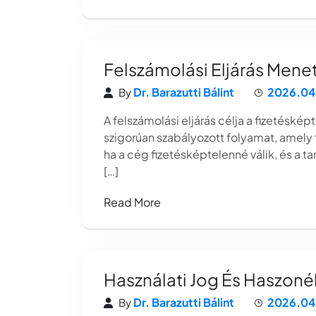
Felszámolási Eljárás Mene
Dr. Barazutti Bálint
2026.04
By
A felszámolási eljárás célja a fizetésk
szigorúan szabályozott folyamat, amely t
ha a cég fizetésképtelenné válik, és a t
[…]
Read More
Használati Jog És Haszoné
Dr. Barazutti Bálint
2026.04
By