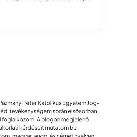
a Pázmány Péter Katolikus Egyetem Jog-
yvédi tevékenységem során elsősorban
kel foglalkozom. A blogon megjelenő
gyakorlati kérdéseit mutatom be
tom, magyar, angol és német nyelven.