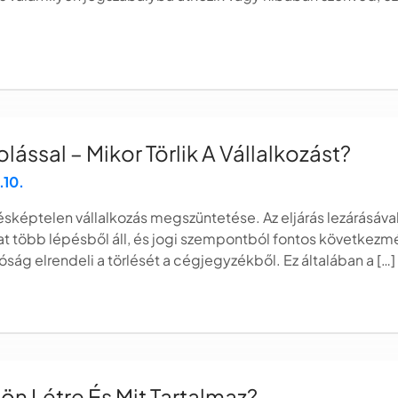
ssal – Mikor Törlik A Vállalkozást?
.10.
etésképtelen vállalkozás megszüntetése. Az eljárás lezárásáva
at több lépésből áll, és jogi szempontból fontos következmé
óság elrendeli a törlését a cégjegyzékből. Ez általában a […]
n Létre És Mit Tartalmaz?