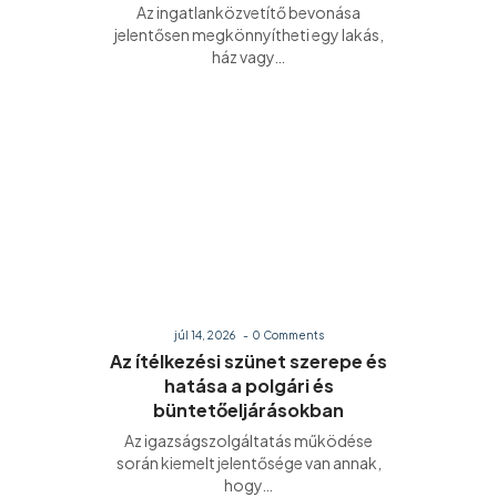
Az ingatlanközvetítő bevonása
jelentősen megkönnyítheti egy lakás,
ház vagy…
júl 14, 2026
-
0 Comments
Az ítélkezési szünet szerepe és
hatása a polgári és
büntetőeljárásokban
Az igazságszolgáltatás működése
során kiemelt jelentősége van annak,
hogy…