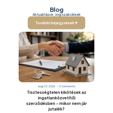
Blog
Aktualitások, Jogi szakcikkek
További bejegyzések
aug 03, 2026
-
0 Comments
Tisztességtelen kikötések az
ingatlanközvetítői
szerződésben – mikor nem jár
jutalék?