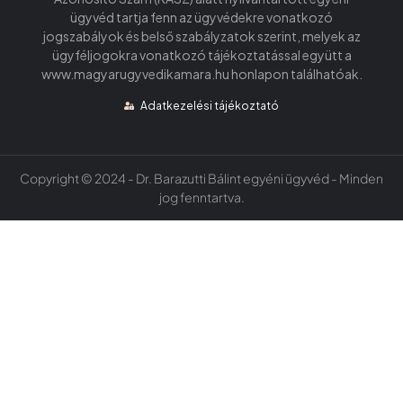
ügyvéd tartja fenn az ügyvédekre vonatkozó
jogszabályok és belső szabályzatok szerint, melyek az
ügyféljogokra vonatkozó tájékoztatással együtt a
www.magyarugyvedikamara.hu honlapon találhatóak.
Adatkezelési tájékoztató
Copyright © 2024 - Dr. Barazutti Bálint egyéni ügyvéd - Minden
jog fenntartva.