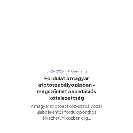
jún 26, 2026
-
0 Comments
Fordulat a magyar
kriptoszabályozásban –
megszűnhet a validációs
kötelezettség
A magyar kriptoeszköz-szabályozás
újabb jelentős fordulóponthoz
érkezhet. Miközben alig…