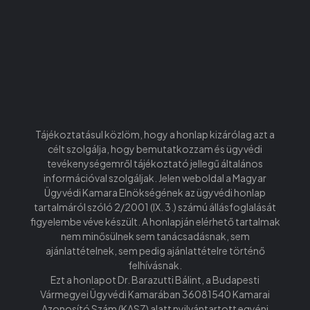
Tájékoztatásul közlöm, hogy a honlap kizárólag azt a
célt szolgálja, hogy bemutatkozzam és ügyvédi
tevékenységemről tájékoztató jellegű általános
információval szolgáljak. Jelen weboldal a Magyar
Ügyvédi Kamara Elnökségének az ügyvédi honlap
tartalmáról szóló 2/2001 (IX. 3.) számú állásfoglalását
figyelembe véve készült. A honlapján elérhető tartalmak
nem minősülnek sem tanácsadásnak, sem
ajánlattételnek, sem pedig ajánlattételre történő
felhívásnak.
Ezt a honlapot Dr. Barazutti Bálint, a Budapesti
Vármegyei Ügyvédi Kamarában 36081540 Kamarai
Azonosító Szám (KASZ) alatt nyilvántartott egyéni