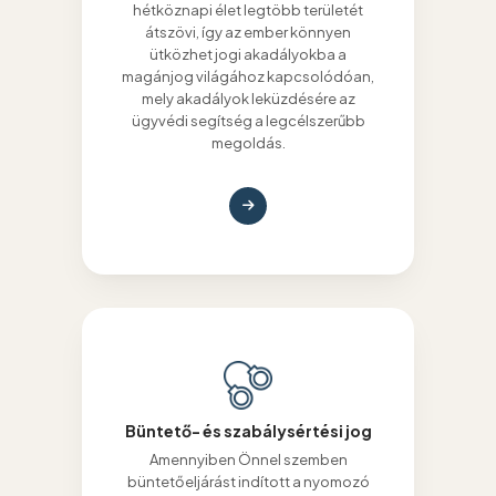
hétköznapi élet legtöbb területét
átszövi, így az ember könnyen
ütközhet jogi akadályokba a
magánjog világához kapcsolódóan,
mely akadályok leküzdésére az
ügyvédi segítség a legcélszerűbb
megoldás.
Büntető- és szabálysértési jog
Amennyiben Önnel szemben
büntetőeljárást indított a nyomozó