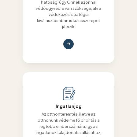
hatóság, úgy Önnek azonnal
védőügyvédre van szüksége, aki a
védekezési stratégia
kiválasztásában is kulcsszerepet
játszik.
Ingatlanjog
Az otthonteremtés, illetve az
otthonunk védelme fő prioritás a
legtöbb ember számára, így az
ingatlanok tulajdonátszállásához,