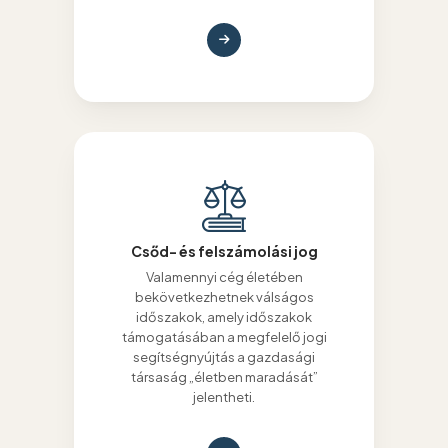
Csőd- és felszámolási jog
Valamennyi cég életében
bekövetkezhetnek válságos
időszakok, amely időszakok
támogatásában a megfelelő jogi
segítségnyújtás a gazdasági
társaság „életben maradását”
jelentheti.