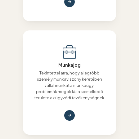
Munkajog
Tekintettel arra, hogy a legtöbb
személy munkaviszony keretében
vállal munkát a munkaügyi
problémák megoldása kiemelkedő
területe az ügyvédi tevékenységnek.