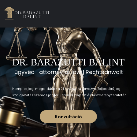
DR. BARAZUTTI BÁLINT
ügyvéd | attorney at law | Rechtsanwalt
Komplex jogi megoldások a 21. századra tervezve. Teljeskörű jogi
szolgáltatás számos jogterületen Budapest és Jászberény területén.
Konzultáció