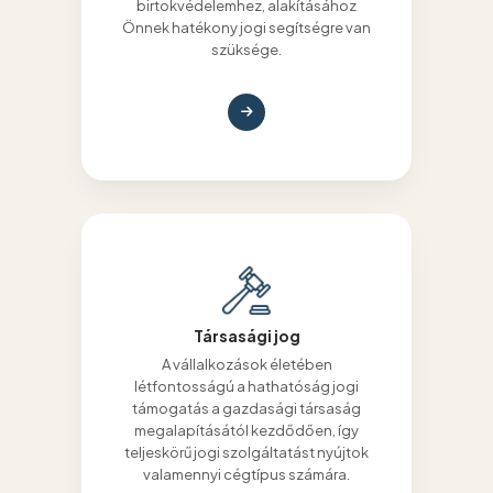
birtokvédelemhez, alakításához
Önnek hatékony jogi segítségre van
szüksége.
Társasági jog
A vállalkozások életében
létfontosságú a hathatóság jogi
támogatás a gazdasági társaság
megalapításától kezdődően, így
teljeskörű jogi szolgáltatást nyújtok
valamennyi cégtípus számára.