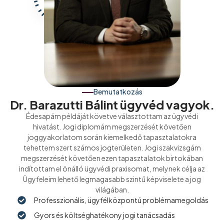
Bemutatkozás
Dr. Barazutti Bálint ügyvéd vagyok.
Édesapám példáját követve választottam az ügyvédi
hivatást. Jogi diplomám megszerzését követően
joggyakorlatom során kiemelkedő tapasztalatokra
tehettem szert számos jogterületen. Jogi szakvizsgám
megszerzését követően ezen tapasztalatok birtokában
indítottam el önálló ügyvédi praxisomat, melynek célja az
Ügyfeleim lehető legmagasabb szintű képviselete a jog
világában.
Professzionális, ügyfélközpontú problémamegoldás
Gyors és költséghatékony jogi tanácsadás