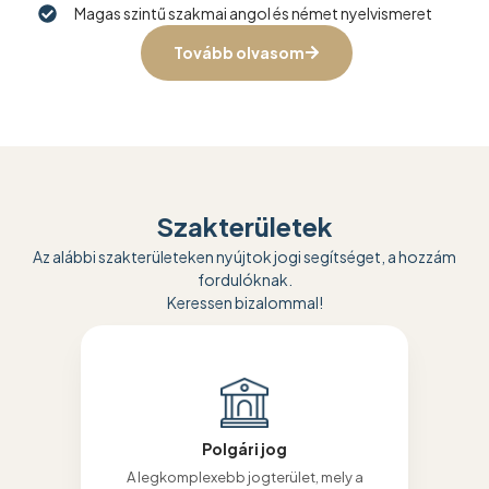
Magas szintű szakmai angol és német nyelvismeret
Tovább olvasom
Szakterületek
Az alábbi szakterületeken nyújtok jogi segítséget, a hozzám
fordulóknak.
Keressen bizalommal!
Polgári jog
A legkomplexebb jogterület, mely a