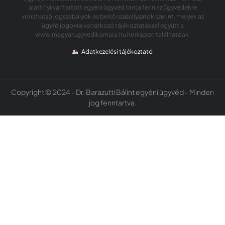
alatt nyilvántartott egyéni ügyvéd tartja fenn az ügyvédekre
vonatkozó jogszabályok és belső szabályzatok szerint, melyek az
ügyféljogokra vonatkozó tájékoztatással együtt a
www.magyarugyvedikamara.hu honlapon találhatóak.
Adatkezelési tájékoztató
Copyright © 2024 - Dr. Barazutti Bálint egyéni ügyvéd - Minden
jog fenntartva.