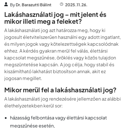
By
Dr. Barazutti Bálint
2025.11.26.
Lakáshasználati jog – mit jelent és
mikor illeti meg a feleket?
A lakáshasználati jog azt határozza meg, hogy ki
jogosult életvitelszerűen használni egy adott ingatlant,
és milyen jogok vagy kötelezettségek kapcsolódnak
ehhez. A kérdés gyakran merül fel válás, élettársi
kapcsolat megszűnése, öröklés vagy közös tulajdon
megszüntetése kapcsán. A jog célja, hogy stabil és
kiszámítható lakhatást biztosítson annak, akit ez
jogosan megillet.
Mikor merül fel a lakáshasználati jog?
A lakáshasználati jog rendezésére jellemzően az alábbi
élethelyzetekben kerül sor:
házasság felbontása vagy élettársi kapcsolat
megszűnése esetén,