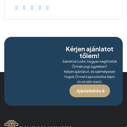
Kérjen ajánlatot
tőlem!
Szeretné tudni, hogyan segíthetek
Önnek jogi ügyeiben?
Kérjen ajánlatot, és személyesen
fogok Önnel kapcsolatba lépni
rövid időn belül.
Ajánlatkérés