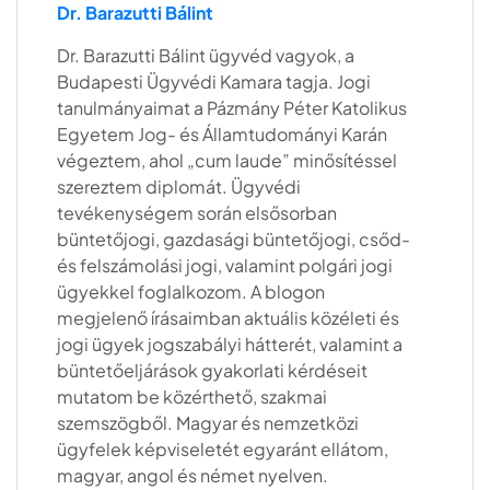
Dr. Barazutti Bálint
Dr. Barazutti Bálint ügyvéd vagyok, a
Budapesti Ügyvédi Kamara tagja. Jogi
tanulmányaimat a Pázmány Péter Katolikus
Egyetem Jog- és Államtudományi Karán
végeztem, ahol „cum laude” minősítéssel
szereztem diplomát. Ügyvédi
tevékenységem során elsősorban
büntetőjogi, gazdasági büntetőjogi, csőd-
és felszámolási jogi, valamint polgári jogi
ügyekkel foglalkozom. A blogon
megjelenő írásaimban aktuális közéleti és
jogi ügyek jogszabályi hátterét, valamint a
büntetőeljárások gyakorlati kérdéseit
mutatom be közérthető, szakmai
szemszögből. Magyar és nemzetközi
ügyfelek képviseletét egyaránt ellátom,
magyar, angol és német nyelven.