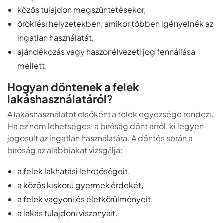
közös tulajdon megszüntetésekor,
öröklési helyzetekben, amikor többen igényelnék az
ingatlan használatát,
ajándékozás vagy haszonélvezeti jog fennállása
mellett.
Hogyan döntenek a felek
lakáshasználatáról?
A lakáshasználatot elsőként a felek egyezsége rendezi.
Ha ez nem lehetséges, a bíróság dönt arról, ki legyen
jogosult az ingatlan használatára. A döntés során a
bíróság az alábbiakat vizsgálja:
a felek lakhatási lehetőségeit,
a közös kiskorú gyermek érdekét,
a felek vagyoni és életkörülményeit,
a lakás tulajdoni viszonyait.