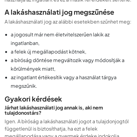
A lakáshasználati jog megszűnése
A lakáshasználati jog az alábbi esetekben szűnhet meg:
a jogosult már nem életvitelszerűen lakik az
ingatlanban,
a felek új megállapodást kötnek,
a bíróság döntése megváltozik vagy módosítják a
körülmények miatt,
az ingatlant értékesítik vagy a használat tárgya
megszűnik.
Gyakori kérdések
Járhat lakáshasználati jog annak is, aki nem
tulajdonostárs?
Igen. A bíróság a lakáshasználati jogot a tulajdonjogtól
függetlenül is biztosíthatja, ha ezt a felek
megállapodása vagy a gyermek érdeke indokolja.