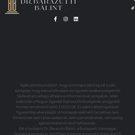
Tájékoztatásul közlöm, hogy a honlap kizárólag azt a célt
szolgálja, hogy bemutatkozzam és ügyvédi tevékenységemről
tájékoztató jellegű általános információval szolgáljak. Jelen
weboldal a Magyar Ügyvédi Kamara Elnökségének az ügyvédi
honlap tartalmáról szóló 2/2001 (IX. 3.) számú állásfoglalását
figyelembe véve készült. A honlapján elérhető tartalmak nem
minősülnek sem tanácsadásnak, sem ajánlattételnek, sem pedig
ajánlattételre történő felhívásnak.
Ezt a honlapot Dr. Barazutti Bálint, a Budapesti Vármegyei
Ügyvédi Kamarában 36081540 Kamarai Azonosító Szám (KASZ)