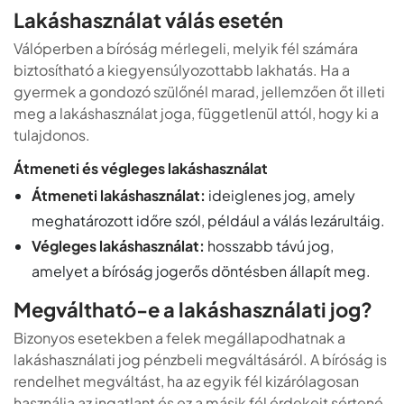
Lakáshasználat válás esetén
Válóperben a bíróság mérlegeli, melyik fél számára
biztosítható a kiegyensúlyozottabb lakhatás. Ha a
gyermek a gondozó szülőnél marad, jellemzően őt illeti
meg a lakáshasználat joga, függetlenül attól, hogy ki a
tulajdonos.
Átmeneti és végleges lakáshasználat
Átmeneti lakáshasználat:
ideiglenes jog, amely
meghatározott időre szól, például a válás lezárultáig.
Végleges lakáshasználat:
hosszabb távú jog,
amelyet a bíróság jogerős döntésben állapít meg.
Megváltható-e a lakáshasználati jog?
Bizonyos esetekben a felek megállapodhatnak a
lakáshasználati jog pénzbeli megváltásáról. A bíróság is
rendelhet megváltást, ha az egyik fél kizárólagosan
használja az ingatlant és ez a másik fél érdekeit sértené.