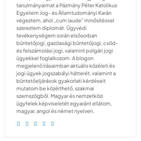
tanulmányaimat a Pázmány Péter Katolikus
Egyetem Jog- és Államtudományi Karán
végeztem, ahol „cum laude” minősítéssel
szereztem diplomát. Ügyvédi
tevékenységem során elsősorban
büntetőjogi, gazdasági büntetőjogi, csőd-
és felszámolási jogi, valamint polgári jogi
ügyekkel foglalkozom. A blogon
megjelenő írásaimban aktuális közéleti és
jogi ügyek jogszabályi hátterét, valamint a
büntetőeljárások gyakorlati kérdéseit
mutatom be közérthető, szakmai
szemszögből. Magyar és nemzetközi
ügyfelek képviseletét egyaránt ellátom,
magyar, angol és német nyelven.