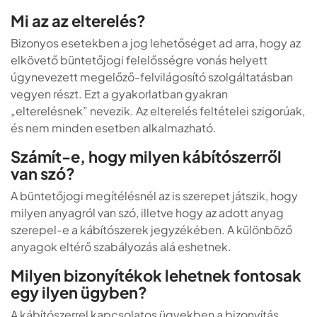
Mi az az elterelés?
Bizonyos esetekben a jog lehetőséget ad arra, hogy az
elkövető büntetőjogi felelősségre vonás helyett
úgynevezett megelőző-felvilágosító szolgáltatásban
vegyen részt. Ezt a gyakorlatban gyakran
„elterelésnek” nevezik. Az elterelés feltételei szigorúak,
és nem minden esetben alkalmazható.
Számít-e, hogy milyen kábítószerről
van szó?
A büntetőjogi megítélésnél az is szerepet játszik, hogy
milyen anyagról van szó, illetve hogy az adott anyag
szerepel-e a kábítószerek jegyzékében. A különböző
anyagok eltérő szabályozás alá eshetnek.
Milyen bizonyítékok lehetnek fontosak
egy ilyen ügyben?
A kábítószerrel kapcsolatos ügyekben a bizonyítás