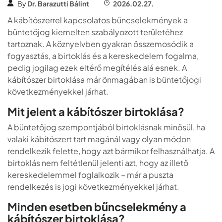
By
Dr. Barazutti Bálint
2026.02.27.
A kábítószerrel kapcsolatos bűncselekmények a
büntetőjog kiemelten szabályozott területéhez
tartoznak. A köznyelvben gyakran összemosódik a
fogyasztás, a birtoklás és a kereskedelem fogalma,
pedig jogilag ezek eltérő megítélés alá esnek. A
kábítószer birtoklása már önmagában is büntetőjogi
következményekkel járhat.
Mit jelent a kábítószer birtoklása?
A büntetőjog szempontjából birtoklásnak minősül, ha
valaki kábítószert tart magánál vagy olyan módon
rendelkezik felette, hogy azt bármikor felhasználhatja. A
birtoklás nem feltétlenül jelenti azt, hogy az illető
kereskedelemmel foglalkozik – már a puszta
rendelkezés is jogi következményekkel járhat.
Minden esetben bűncselekmény a
kábítószer birtoklása?