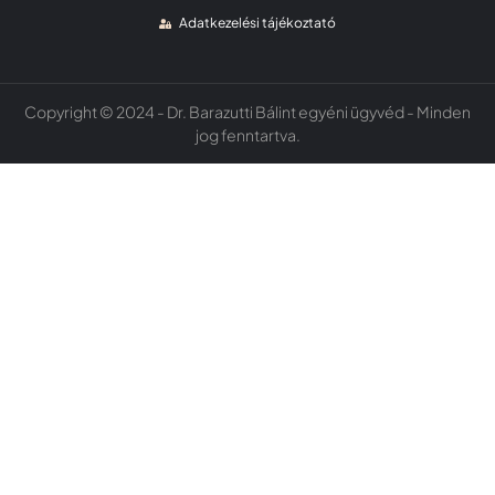
Adatkezelési tájékoztató
Copyright © 2024 - Dr. Barazutti Bálint egyéni ügyvéd - Minden
jog fenntartva.