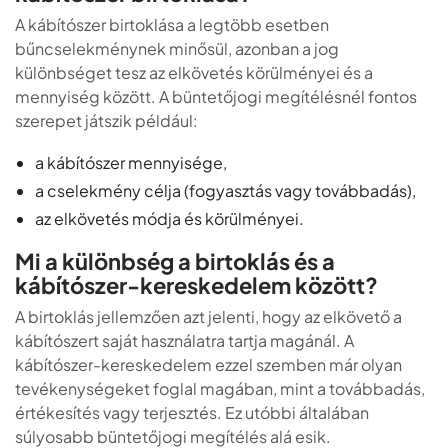
A kábítószer birtoklása a legtöbb esetben
bűncselekménynek minősül, azonban a jog
különbséget tesz az elkövetés körülményei és a
mennyiség között. A büntetőjogi megítélésnél fontos
szerepet játszik például:
a kábítószer mennyisége,
a cselekmény célja (fogyasztás vagy továbbadás),
az elkövetés módja és körülményei.
Mi a különbség a birtoklás és a
kábítószer-kereskedelem között?
A birtoklás jellemzően azt jelenti, hogy az elkövető a
kábítószert saját használatra tartja magánál. A
kábítószer-kereskedelem ezzel szemben már olyan
tevékenységeket foglal magában, mint a továbbadás,
értékesítés vagy terjesztés. Ez utóbbi általában
súlyosabb büntetőjogi megítélés alá esik.