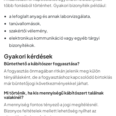
több forrásból történhet. Gyakori bizonyíték például:
a lefoglalt anyag és annak laborvizsgálata,
tanúvallomások,
szakértői vélemény,
elektronikus kommunikáció vagy egyéb tárgyi
bizonyítékok.
Gyakori kérdések
Büntethető a kábítószer fogyasztása?
A fogyasztás önmagában ritkán jelenik meg külön
tényállásként, de a fogyasztáshoz kapcsolódó birtoklás
már büntetőjogi következményekkel járhat.
Mi történik, ha kis mennyiségű kábítószert találnak
valakinél?
A mennyiség fontos tényező a jogi megítélésnél.
Bizonyos feltételek mellett lehetőség nyílhat az