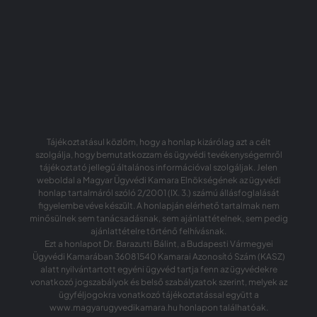
Tájékoztatásul közlöm, hogy a honlap kizárólag azt a célt
szolgálja, hogy bemutatkozzam és ügyvédi tevékenységemről
tájékoztató jellegű általános információval szolgáljak. Jelen
weboldal a Magyar Ügyvédi Kamara Elnökségének az ügyvédi
honlap tartalmáról szóló 2/2001 (IX. 3.) számú állásfoglalását
figyelembe véve készült. A honlapján elérhető tartalmak nem
minősülnek sem tanácsadásnak, sem ajánlattételnek, sem pedig
ajánlattételre történő felhívásnak.
Ezt a honlapot Dr. Barazutti Bálint, a Budapesti Vármegyei
Ügyvédi Kamarában 36081540 Kamarai Azonosító Szám (KASZ)
alatt nyilvántartott egyéni ügyvéd tartja fenn az ügyvédekre
vonatkozó jogszabályok és belső szabályzatok szerint, melyek az
ügyféljogokra vonatkozó tájékoztatással együtt a
www.magyarugyvedikamara.hu honlapon találhatóak.