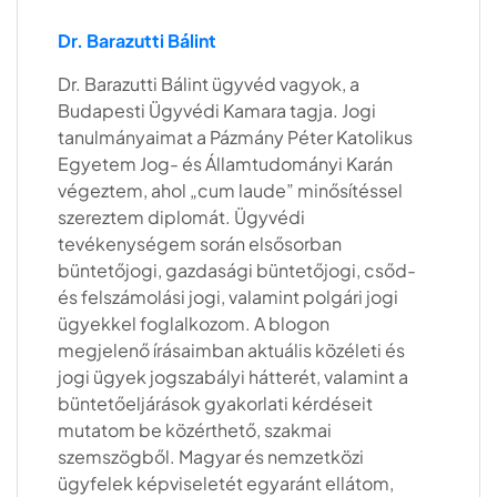
Dr. Barazutti Bálint
Dr. Barazutti Bálint ügyvéd vagyok, a
Budapesti Ügyvédi Kamara tagja. Jogi
tanulmányaimat a Pázmány Péter Katolikus
Egyetem Jog- és Államtudományi Karán
végeztem, ahol „cum laude” minősítéssel
szereztem diplomát. Ügyvédi
tevékenységem során elsősorban
büntetőjogi, gazdasági büntetőjogi, csőd-
és felszámolási jogi, valamint polgári jogi
ügyekkel foglalkozom. A blogon
megjelenő írásaimban aktuális közéleti és
jogi ügyek jogszabályi hátterét, valamint a
büntetőeljárások gyakorlati kérdéseit
mutatom be közérthető, szakmai
szemszögből. Magyar és nemzetközi
ügyfelek képviseletét egyaránt ellátom,