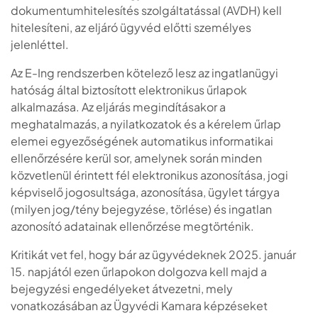
dokumentumhitelesítés szolgáltatással (AVDH) kell
hitelesíteni, az eljáró ügyvéd előtti személyes
jelenléttel.
Az E-Ing rendszerben kötelező lesz az ingatlanügyi
hatóság által biztosított elektronikus űrlapok
alkalmazása. Az eljárás megindításakor a
meghatalmazás, a nyilatkozatok és a kérelem űrlap
elemei egyezőségének automatikus informatikai
ellenőrzésére kerül sor, amelynek során minden
közvetlenül érintett fél elektronikus azonosítása, jogi
képviselő jogosultsága, azonosítása, ügylet tárgya
(milyen jog/tény bejegyzése, törlése) és ingatlan
azonosító adatainak ellenőrzése megtörténik.
Kritikát vet fel, hogy bár az ügyvédeknek 2025. január
15. napjától ezen űrlapokon dolgozva kell majd a
bejegyzési engedélyeket átvezetni, mely
vonatkozásában az Ügyvédi Kamara képzéseket