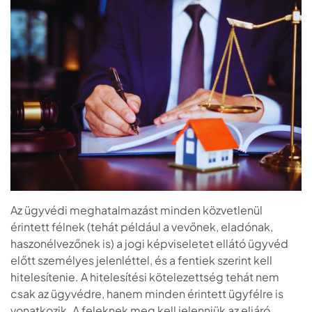
Az ügyvédi meghatalmazást minden közvetlenül
érintett félnek (tehát például a vevőnek, eladónak,
haszonélvezőnek is) a jogi képviseletet ellátó ügyvéd
előtt személyes jelenléttel, és a fentiek szerint kell
hitelesítenie. A hitelesítési kötelezettség tehát nem
csak az ügyvédre, hanem minden érintett ügyfélre is
vonatkozik. A feleknek meg kell jelenniük az eljáró