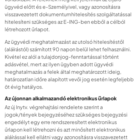
ügyvéd előtt és e-Személyivel, vagy azonosításra
visszavezetett dokumentumhitelesítés szolgáltatással
hitelesíteni szükséges az E-ING-ben ebből a célból
létrehozott űrlapot.
Az ügyvédi meghatalmazást az utolsó hitelesítéstől
(aláírástól) számított 90 napon belül lehet felhasználni.
Kivétel ez alól a tulajdonjog-fenntartással történt
adásvétel, mert az ilyen ügyben adott ügyvédi
meghatalmazás a felek által meghatározott ideig,
határozatlan időre alapított vevői jog esetén legfeljebb
öt évig hatályos.
Az újonnan alkalmazandó elektronikus űrlapok
Az új Inytv. végrehajtási rendelete szerint a
jogok/tények bejegyzéséhez szükséges bejegyzési
engedélyt egy erre rendszeresített elektronikus
űrlapon kell létrehozni és azt minősített elektronikus
aláírással kell ellátni vagy azonosításra visszavezetett