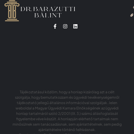
Tájékoztatásul közlöm, hogy a honlap kizárólag azt a célt
szolgálja, hogy bemutatkozzam és ügyvédi tevékenységemről
tájékoztató jellegű általános információval szolgáljak. Jelen
weboldal a Magyar Ügyvédi Kamara Elnökségének az ügyvédi
honlap tartalmáról szóló 2/2001 (IX. 3.) számú állásfoglalását
figyelembe véve készült. A honlapján elérhető tartalmak nem
minősülnek sem tanácsadásnak, sem ajánlattételnek, sem pedig
ajánlattételre történő felhívásnak.