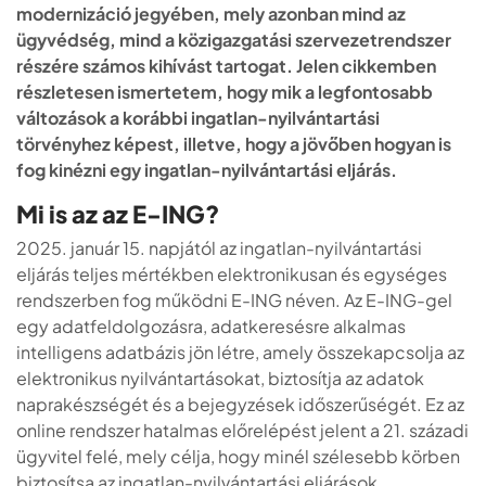
modernizáció jegyében, mely azonban mind az
ügyvédség, mind a közigazgatási szervezetrendszer
részére számos kihívást tartogat. Jelen cikkemben
részletesen ismertetem, hogy mik a legfontosabb
változások a korábbi ingatlan-nyilvántartási
törvényhez képest, illetve, hogy a jövőben hogyan is
fog kinézni egy ingatlan-nyilvántartási eljárás.
Mi is az az E-ING?
2025. január 15. napjától az ingatlan-nyilvántartási
eljárás teljes mértékben elektronikusan és egységes
rendszerben fog működni E-ING néven. Az E-ING-gel
egy adatfeldolgozásra, adatkeresésre alkalmas
intelligens adatbázis jön létre, amely összekapcsolja az
elektronikus nyilvántartásokat, biztosítja az adatok
naprakészségét és a bejegyzések időszerűségét. Ez az
online rendszer hatalmas előrelépést jelent a 21. századi
ügyvitel felé, mely célja, hogy minél szélesebb körben
biztosítsa az ingatlan-nyilvántartási eljárások