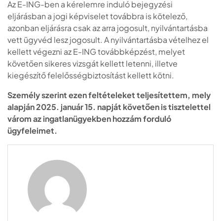
Az E-ING-ben a kérelemre induló bejegyzési
eljárásban a jogi képviselet továbbra is kötelező,
azonban eljárásra csak az arra jogosult, nyilvántartásba
vett ügyvéd lesz jogosult. A nyilvántartásba vételhez el
kellett végezni az E-ING továbbképzést, melyet
követően sikeres vizsgát kellett letenni, illetve
kiegészítő felelősségbiztosítást kellett kötni.
Személy szerint ezen feltételeket teljesítettem, mely
alapján 2025. január 15. napját követően is tisztelettel
várom az ingatlanügyekben hozzám forduló
ügyfeleimet.