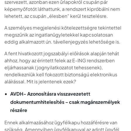
szervezett, azonban ezen űrlapokról csupán pár
képernyőfotót láthattunk, a rendszert kipróbálni nem
lehetett, az csupán „élesben” kerül tesztelésre.
A személyes megjelenési kötelezettségre tekintettel
megszűnik az ingatlanügyletekkel kapcsolatosan
eddig alkalmazott ún. távellenjegyzés lehetősége is.
A fent hivatkozott jogszabályi előírások alapján tehát
ahhoz, hogy az érintett felek az E-ING rendszerben
eljárhassanak (jognyilatkozatot tehessenek),
rendelkezniük kell fokozott biztonságú elektronikus
aláírással. Mit is jelentenek ezek?
AVDH- Azonosításra visszavezetett
dokumentumhitelesítés – csak magánszemélyek
részére
Ennek alkalmazásához ügyfélkapu hozzáférésre van
szükség. Amennyiben ügyfélkapuval az adott ügyfél