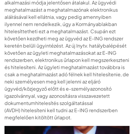
alkalmazási módja jelentősen átalakul. Az ügyvédi
meghatalmazást a meghatalmazónak elektronikus
aláírásával kell ellátnia, vagy pedig amennyiben
ilyennel nem rendelkezik, úgy a Kormányablakban
hitelesíttetheti ezt a meghatalmazást. Csupán ezt
követően kezdheti meg az ügyvéd az E-ING rendszer
keretén belüli ügyintézést. Az új Inytv. hatálybalépését
követően az ügyleti meghatalmazásokat az E-ING
rendszerben, elektronikus űrlapon kell megszerkeszteni
és hitelesíteni. Az ügyleti meghatalmazást továbbra is
csak a meghatalmazást adó félnek kell hitelesítenie, de
neki személyesen meg kell jelenni az eljáró
ügyvéd/közjegyző előtt és e-személyazonosító
igazolvánnyal, vagy azonosításra visszavezetett
dokumentumhitelesítés szolgáltatással
(AVDH) hitelesíteni kell tudni az E-ING rendszerben
megfelelően kitöltött űrlapot.