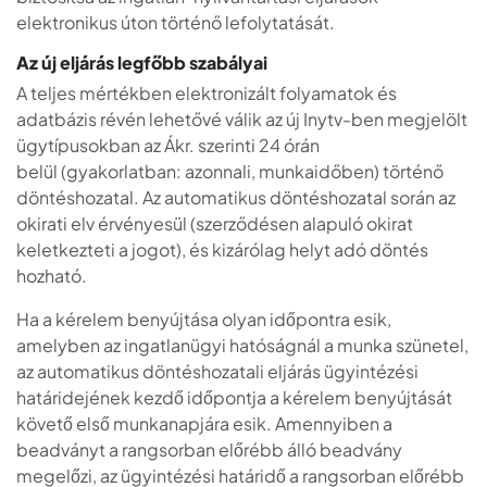
elektronikus úton történő lefolytatását.
Az új eljárás legfőbb szabályai
A teljes mértékben elektronizált folyamatok és
adatbázis révén lehetővé válik az új Inytv-ben megjelölt
ügytípusokban az Ákr. szerinti 24 órán
belül (gyakorlatban: azonnali, munkaidőben) történő
döntéshozatal. Az automatikus döntéshozatal során az
okirati elv érvényesül (szerződésen alapuló okirat
keletkezteti a jogot), és kizárólag helyt adó döntés
hozható.
Ha a kérelem benyújtása olyan időpontra esik,
amelyben az ingatlanügyi hatóságnál a munka szünetel,
az automatikus döntéshozatali eljárás ügyintézési
határidejének kezdő időpontja a kérelem benyújtását
követő első munkanapjára esik. Amennyiben a
beadványt a rangsorban előrébb álló beadvány
megelőzi, az ügyintézési határidő a rangsorban előrébb