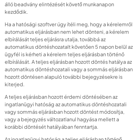
álló beadvány elintézését követő munkanapon
kezdődik.
Ha a hatósági szoftver úgy ítéli meg, hogy a kérelemről
automatikus eljárásban nem lehet dönteni, a kérelem
elbírálását teljes eljárásra utalja, továbbá az
automatikus döntéshozatalt követően 5 napon belül az
ügyfél is kérheti a kérelem teljes eljárásban történő
elbírálását. A teljes eljárásban hozott döntés hatálya az
automatikus döntéshozatali vagy a sommás eljárásban
hozott döntésen alapuló további bejegyzésekre is
kiterjed.
A teljes eljárásban hozott érdemi döntésében az
ingatlanügyi hatóság az automatikus döntéshozatali
vagy sommás eljárásban hozott döntést módosítja,
vagy a bejegyzés változatlanul hagyása mellett a
korábbi döntését hatályában fenntartja.
Az ingatlanügyi hatóság a teljes eljárásban történő