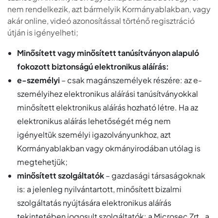
nem rendelkezik, azt bármelyik Kormányablakban, vagy
akár online, videó azonosítással történő regisztráció
útján is igényelheti;
Minősített vagy minősített tanúsítványon alapuló
fokozott biztonságú elektronikus aláírás:
e-személyi
– csak magánszemélyek részére: az e-
személyihez elektronikus aláírási tanúsítványokkal
minősített elektronikus aláírás hozható létre. Ha az
elektronikus aláírás lehetőségét még nem
igényeltük személyi igazolványunkhoz, azt
Kormányablakban vagy okmányirodában utólag is
megtehetjük;
minősített szolgáltatók
– gazdasági társaságoknak
is: a jelenleg nyilvántartott, minősített bizalmi
szolgáltatás nyújtására elektronikus aláírás
tekintetében jogosult szolgáltatók: a Microsec Zrt., a