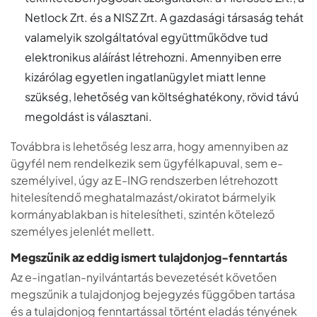
Netlock Zrt. és a NISZ Zrt. A gazdasági társaság tehát
valamelyik szolgáltatóval együttműködve tud
elektronikus aláírást létrehozni. Amennyiben erre
kizárólag egyetlen ingatlanügylet miatt lenne
szükség, lehetőség van költséghatékony, rövid távú
megoldást is választani.
Továbbra is lehetőség lesz arra, hogy amennyiben az
ügyfél nem rendelkezik sem ügyfélkapuval, sem e-
személyivel, úgy az E-ING rendszerben létrehozott
hitelesítendő meghatalmazást/okiratot bármelyik
kormányablakban is hitelesítheti, szintén kötelező
személyes jelenlét mellett.
Megszűnik az eddig ismert tulajdonjog-fenntartás
Az e-ingatlan-nyilvántartás bevezetését követően
megszűnik a tulajdonjog bejegyzés függőben tartása
és a tulajdonjog fenntartással történt eladás tényének