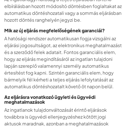
elbírálásban hozott módosító döntésben foglaltakat az
automatikus döntéshozatali vagy a sommás eljárásban
hozott döntés ranghelyén jegyzi be.
Mik az új eljárás megfelelőségének garanciái?
A hatósági rendszer automatikusan fogja vizsgálni az
eljárási jogosultságot, az elektronikus meghatalmazást
és a szerződő felek adatait. Fontos garanciális elem,
hogy az eljárás megindításáról az ingatlan tulajdoni
lapján szereplő valamennyi személy automatikus
értesítést fog kapni. Szintén garanciális elem, hogy
bármelyik fél kérheti a teljes eljárás lefolytatását az
automatikus döntéshozatalt követő öt napon belül.
Az eljárásra vonatkozó ügyleti és ügyvédi
meghatalmazások
Az ingatlanok tulajdonváltozását érintő eljárások
továbbra is ügyvédi ellenjegyzéshez kötött jogi
aktusok maradnak, azonban a meghatalmazások