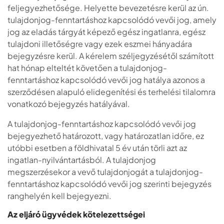
feljegyezhetősége. Helyette bevezetésre kerül az ún.
tulajdonjog-fenntartáshoz kapcsolódó vevői jog, amely
jog az eladás tárgyát képező egész ingatlanra, egész
tulajdoni illetőségre vagy ezek eszmei hányadára
bejegyzésre kerül. A kérelem széljegyzésétől számított
hat hónap elteltét követően a tulajdonjog-
fenntartáshoz kapcsolódó vevői jog hatálya azonos a
szerződésen alapuló elidegenítési és terhelési tilalomra
vonatkozó bejegyzés hatályával.
A tulajdonjog-fenntartáshoz kapcsolódó vevői jog
bejegyezhető határozott, vagy határozatlan időre, ez
utóbbi esetben a földhivatal 5 év után törli azt az
ingatlan-nyilvántartásból. A tulajdonjog
megszerzésekor a vevő tulajdonjogát a tulajdonjog-
fenntartáshoz kapcsolódó vevői jog szerinti bejegyzés
ranghelyén kell bejegyezni.
Az eljáró ügyvédek kötelezettségei