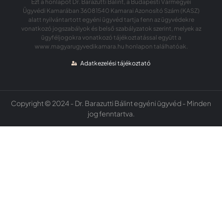
Ezt a honlapot Dr. Barazutti Bálint, a Budapesti Vármegyei
Ügyvédi Kamarában 36081540 Kamarai Azonosító Szám (KASZ)
alatt nyilvántartott egyéni ügyvéd tartja fenn az ügyvédekre
vonatkozó jogszabályok és belső szabályzatok szerint, melyek az
ügyféljogokra vonatkozó tájékoztatással együtt a
www.magyarugyvedikamara.hu honlapon találhatóak.
Adatkezelési tájékoztató
Copyright © 2024 - Dr. Barazutti Bálint egyéni ügyvéd - Minden
jog fenntartva.