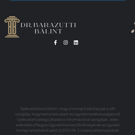
Tájékoztatásul közlöm, hogy a honlap kizárólag azt a célt
szolgálja, hogy bemutatkozzam és ügyvédi tevékenységemről
tájékoztató jellegű általános információval szolgáljak. Jelen
weboldal a Magyar Ügyvédi Kamara Elnökségének az ügyvédi
honlap tartalmáról szóló 2/2001 (IX. 3.) számú állásfoglalását