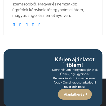
szemszögből. Magyar és nemzetközi
ügyfelek képviseletét egyaránt ellátom,
magyar, angol és német nyelven.
Kérjen ajánlatot
tőlem!
Szeretné tudni, hogyan segíthetek
Önnek jogi ügyeiben?
Kérjen ajánlatot, és személyesen
fogok Önnel kapcsolatba lépni
rövid időn belül.
Ajánlatkérés