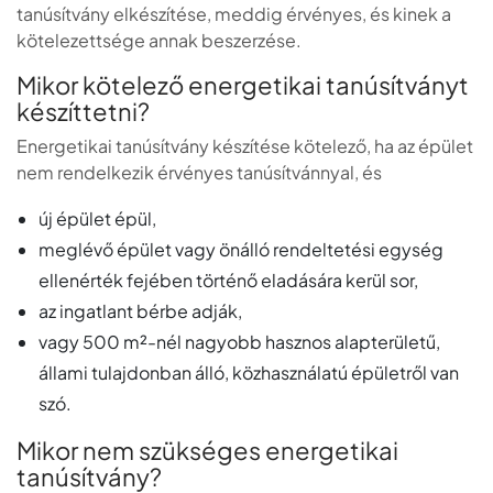
tanúsítvány elkészítése, meddig érvényes, és kinek a
kötelezettsége annak beszerzése.
Mikor kötelező energetikai tanúsítványt
készíttetni?
Energetikai tanúsítvány készítése kötelező, ha az épület
nem rendelkezik érvényes tanúsítvánnyal, és
új épület épül,
meglévő épület vagy önálló rendeltetési egység
ellenérték fejében történő eladására kerül sor,
az ingatlant bérbe adják,
vagy 500 m²-nél nagyobb hasznos alapterületű,
állami tulajdonban álló, közhasználatú épületről van
szó.
Mikor nem szükséges energetikai
tanúsítvány?