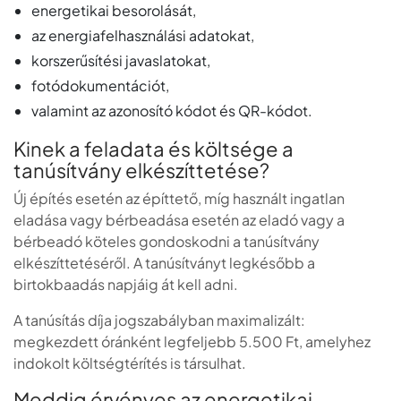
energetikai besorolását,
az energiafelhasználási adatokat,
korszerűsítési javaslatokat,
fotódokumentációt,
valamint az azonosító kódot és QR-kódot.
Kinek a feladata és költsége a
tanúsítvány elkészíttetése?
Új építés esetén az építtető, míg használt ingatlan
eladása vagy bérbeadása esetén az eladó vagy a
bérbeadó köteles gondoskodni a tanúsítvány
elkészíttetéséről. A tanúsítványt legkésőbb a
birtokbaadás napjáig át kell adni.
A tanúsítás díja jogszabályban maximalizált:
megkezdett óránként legfeljebb 5.500 Ft, amelyhez
indokolt költségtérítés is társulhat.
Meddig érvényes az energetikai