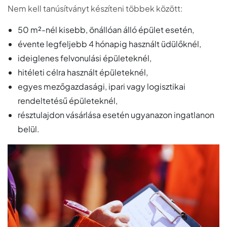
Nem kell tanúsítványt készíteni többek között:
50 m²-nél kisebb, önállóan álló épület esetén,
évente legfeljebb 4 hónapig használt üdülőknél,
ideiglenes felvonulási épületeknél,
hitéleti célra használt épületeknél,
egyes mezőgazdasági, ipari vagy logisztikai
rendeltetésű épületeknél,
résztulajdon vásárlása esetén ugyanazon ingatlanon
belül.