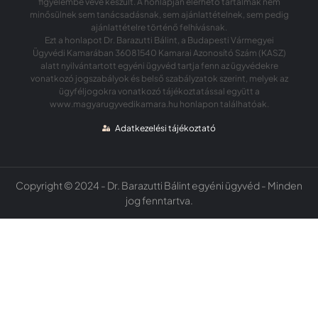
figyelembe véve készült. A honlapján elérhető tartalmak nem
minősülnek sem tanácsadásnak, sem ajánlattételnek, sem pedig
ajánlattételre történő felhívásnak.
Ezt a honlapot Dr. Barazutti Bálint, a Budapesti Vármegyei
Ügyvédi Kamarában 36081540 Kamarai Azonosító Szám (KASZ)
alatt nyilvántartott egyéni ügyvéd tartja fenn az ügyvédekre
vonatkozó jogszabályok és belső szabályzatok szerint, melyek az
ügyféljogokra vonatkozó tájékoztatással együtt a
www.magyarugyvedikamara.hu honlapon találhatóak.
Adatkezelési tájékoztató
Copyright © 2024 - Dr. Barazutti Bálint egyéni ügyvéd - Minden
jog fenntartva.