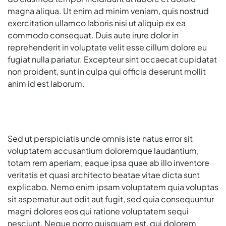
magna aliqua. Ut enim ad minim veniam, quis nostrud
exercitation ullamco laboris nisi ut aliquip ex ea
commodo consequat. Duis aute irure dolor in
reprehenderit in voluptate velit esse cillum dolore eu
fugiat nulla pariatur. Excepteur sint occaecat cupidatat
non proident, sunt in culpa qui officia deserunt mollit
anim id est laborum.
Sed ut perspiciatis unde omnis iste natus error sit
voluptatem accusantium doloremque laudantium,
totam rem aperiam, eaque ipsa quae ab illo inventore
veritatis et quasi architecto beatae vitae dicta sunt
explicabo. Nemo enim ipsam voluptatem quia voluptas
sit aspernatur aut odit aut fugit, sed quia consequuntur
magni dolores eos qui ratione voluptatem sequi
nesciunt. Neque porro quisquam est, qui dolorem