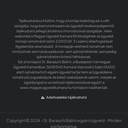
Tájékoztatásul közlöm, hogy a honlap kizárólag azt a célt
szolgálja, hogy bemutatkozzam és ügyvédi tevékenységemről
tájékoztató jellegű általános információval szolgáljak. Jelen
weboldal a Magyar Ügyvédi Kamara Elnökségének az ügyvédi
honlap tartalmáról szóló 2/2001 (IX. 3.) számú állásfoglalását
figyelembe véve készült. A honlapján elérhető tartalmak nem
minősülnek sem tanácsadásnak, sem ajánlattételnek, sem pedig
ajánlattételre történő felhívásnak.
Ezt a honlapot Dr. Barazutti Bálint, a Budapesti Vármegyei
Ügyvédi Kamarában 36081540 Kamarai Azonosító Szám (KASZ)
alatt nyilvántartott egyéni ügyvéd tartja fenn az ügyvédekre
vonatkozó jogszabályok és belső szabályzatok szerint, melyek az
ügyféljogokra vonatkozó tájékoztatással együtt a
www.magyarugyvedikamara.hu honlapon találhatóak.
Adatkezelési tájékoztató
Copyright © 2024 - Dr. Barazutti Bálint egyéni ügyvéd - Minden
jog fenntartva.