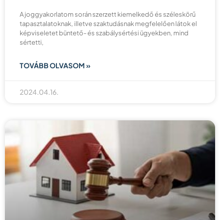
A joggyakorlatom során szerzett kiemelkedő és széleskörű
tapasztalatoknak, illetve szaktudásnak megfelelően látok el
képviseletet büntető- és szabálysértési ügyekben, mind
sértetti,
TOVÁBB OLVASOM »
2024.04.16.