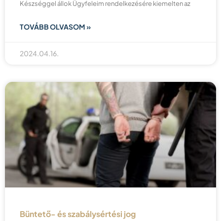
Készséggel állok Ügyfeleim rendelkezésére kiemelten az
TOVÁBB OLVASOM »
2024.04.16.
Büntető- és szabálysértési jog