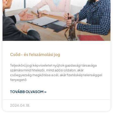
Csőd- és felszámolási jog
Teljeskörű jogi képviseletet nyújtok gazdasági társasága
számára mind hitelezői, mind adósi oldalon, akár
csőegyezség megkötése a cél, akár fizetésképtelenséggel
fenyegető
TOVÁBB OLVASOM »
2024.04.18.