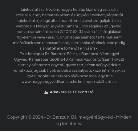
Tájékoztatásul közlöm, hogy a honlap kizárólag azt a célt
szolgálja, hogy bemutatkozzam és ügyvédi tevékenységemről
tájékoztató jellegű általános információval szolgáljak. Jelen
weboldal a Magyar Ügyvédi Kamara Elnökségének az ügyvédi
honlap tartalmáról szóló 2/2001 (IX. 3.) számú állásfoglalását
figyelembe véve készült. A honlapján elérhető tartalmak nem
minősülnek sem tanácsadásnak, sem ajánlattételnek, sem pedig
ajánlattételre történő felhívásnak.
Ezt a honlapot Dr. Barazutti Bálint, a Budapesti Vármegyei
Ügyvédi Kamarában 36081540 Kamarai Azonosító Szám (KASZ)
alatt nyilvántartott egyéni ügyvéd tartja fenn az ügyvédekre
vonatkozó jogszabályok és belső szabályzatok szerint, melyek az
ügyféljogokra vonatkozó tájékoztatással együtt a
www.magyarugyvedikamara.hu honlapon találhatóak.
Adatkezelési tájékoztató
Copyright © 2024 - Dr. Barazutti Bálint egyéni ügyvéd - Minden
jog fenntartva.