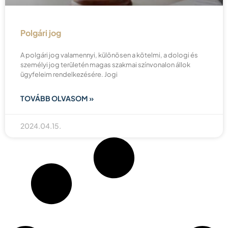
Polgári jog
A polgári jog valamennyi, különösen a kötelmi, a dologi és
személyi jog területén magas szakmai színvonalon állok
ügyfeleim rendelkezésére. Jogi
TOVÁBB OLVASOM »
2024.04.15.