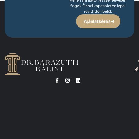
Kérjen ajánlatot, és személyesen
fogok Önnel kapcsolatba lépni
rövid időn belül.
Ajánlatkérés