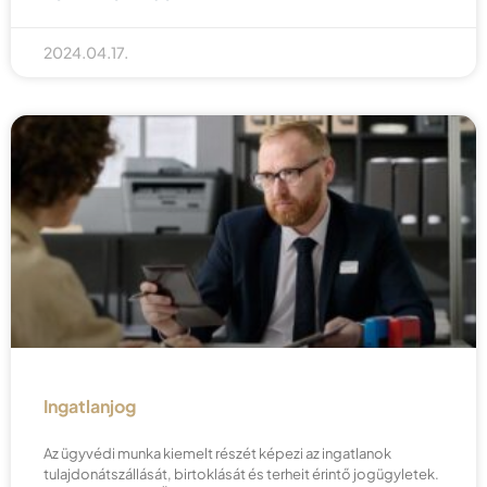
2024.04.17.
Ingatlanjog
Az ügyvédi munka kiemelt részét képezi az ingatlanok
tulajdonátszállását, birtoklását és terheit érintő jogügyletek.